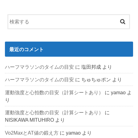
最近のコメント
ハーフマラソンのタイムの目安
に
塩田邦成
より
ハーフマラソンのタイムの目安
に
ちゅちゅポン
より
運動強度と心拍数の目安（計算シートあり）
に
yamao
よ
り
運動強度と心拍数の目安（計算シートあり）
に
NISIKAWA MITUHIRO
より
Vo2MaxとAT値の鍛え方
に
yamao
より