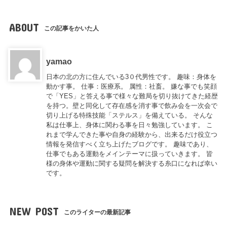
ABOUT
この記事をかいた人
yamao
日本の北の方に住んでいる3０代男性です。 趣味：身体を
動かす事。 仕事：医療系。 属性：社畜。 嫌な事でも笑顔
で「YES」と答える事で様々な難局を切り抜けてきた経歴
を持つ。壁と同化して存在感を消す事で飲み会を一次会で
切り上げる特殊技能「ステルス」を備えている。 そんな
私は仕事上、身体に関わる事を日々勉強しています。 こ
れまで学んできた事や自身の経験から、出来るだけ役立つ
情報を発信すべく立ち上げたブログです。 趣味であり、
仕事でもある運動をメインテーマに扱っていきます。 皆
様の身体や運動に関する疑問を解決する糸口になれば幸い
です。
NEW POST
このライターの最新記事