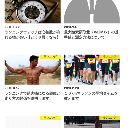
2018.5.22
2018.9.6
ランニングウォッチは心拍数が測
最大酸素摂取量（Vo2Max）の基
れる物が良い【どうせ買うなら】
準値と測定方法について
ランニング
ランニング
2018.11.13
2018.2.28
ランニングで筋肉痛になる部位と
１０kmマラソンの平均タイムを
走り方の関係を説明します
教えます
ランニング
ランニング